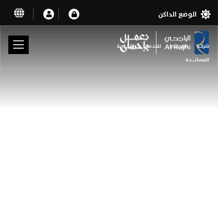
الوضع الداكن
شركـة الراجحـي للخدمات التجـارية
المسانــدة