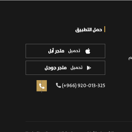
حمل التطبيق
تحميل
متجر آبل
م
تحميل
متجر جوجل
(+966) 920-013-325