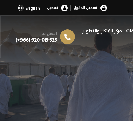
تسجيل الدخول
تسجيل
English
قات
مركز الابتكار والتطوير
اتصل بنا
(+966) 920-013-325